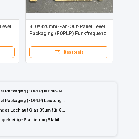
Robuste Glas Subatrate Zuverlässigkeit-Tropfen-Test Keine Glas Risse passieren
Paket geeignet für verschiedene Verpackungs-Simulationsversuche
Level
310*320mm-Fan-Out-Panel Level
Packaging (FOPLP) Funkfrequenz
(RF)
310*320mm Fan-Out Panel Level Packaging (FOPLP) IC Chip ((Silizium)
Bestpreis
FOPLP-Verpackung (Fan-Out Panel Level Packaging) - Produktstruktur (Versplitterung) - Waferstoß
FOPLP-Verpackung (Fan-Out Panel Level Packaging) Produktstruktur eingebettete Verpackung
310*320mm-Fan-Out-Panel Level Packaging (FOPLP) MEMS-Mikrofonpaket
310*320mm-Fan-Out-Panel Level Packaging (FOPLP) Leistungspaket
Hohe Effizienz, obwohl Loch/blindes Loch auf Glas 35um für GPU/CPU/AI-Chips
Glas-Substrat-Technologie-Doppelseitige Plattierung Stabil und leicht zu warten
Robuste Glas Subatrate Zuverlässigkeit-Tropfen-Test Keine Glas Risse passieren
Paket geeignet für verschiedene Verpackungs-Simulationsversuche
310*320mm Fan-Out Panel Level Packaging (FOPLP) IC Chip ((Silizium)