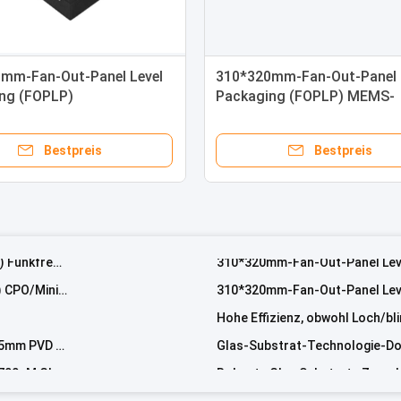
12 Schichten ABF Additive Lamination Prozess-12L 700μM Glasdicke
Zuverlässige Leistung Glassubatrate Zuverlässigkeit-MSL3/HAST/TCT-Prüfung
mm-Fan-Out-Panel Level
310*320mm-Fan-Out-Panel 
ng (FOPLP)
Packaging (FOPLP) MEMS-
gspaket
Mikrofonpaket
Verpackungsfläche auf Panellenebene nach unten-EWLB Hohe Wärmeverteilung Hohe Zuverlässigkeit
Bestpreis
Bestpreis
310*320mm-Fan-Out Panel Level Packaging (FOPLP) GaN-Produkt
FOPLP-Verpackung (Fan-Out Panel Level Packaging) - Produktstruktur (Versplitterung) - Draht-Bindungskugel
310*320mm-Fan-Out-Panel Level Packaging (FOPLP) Funkfrequenz (RF)
310*320mm-Fan-Out Panel Level Packaging (FOPLP) CPO/Mini/Micro LED
Hocheffiziente Glas-Substrat-Platte Größe 510*515mm PVD 300mm-600mm
12 Schichten ABF Additive Lamination Prozess-12L 700μM Glasdicke
Zuverlässige Leistung Glassubatrate Zuverlässigkeit-MSL3/HAST/TCT-Prüfung
Verpackungsfläche auf Panellenebene nach unten-EWLB Hohe Wärmeverteilung Hohe Zuverlässigkeit