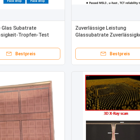
 Glas Subatrate
Zuverlässige Leistung
ssigkeit-Tropfen-Test
Glassubatrate Zuverlässigke
as Risse passieren
MSL3/HAST/TCT-Prüfung
Bestpreis
Bestpreis