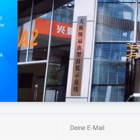
gy
der
ik