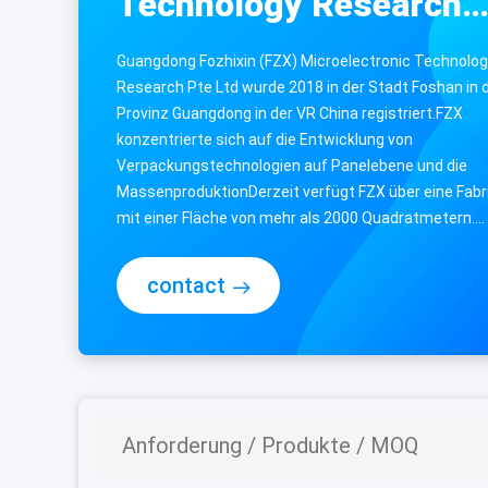
Technology Research
Co., Ltd.
Guangdong Fozhixin (FZX) Microelectronic Technolo
Research Pte Ltd wurde 2018 in der Stadt Foshan in 
Provinz Guangdong in der VR China registriert.FZX
konzentrierte sich auf die Entwicklung von
Verpackungstechnologien auf Panelebene und die
MassenproduktionDerzeit verfügt FZX über eine Fabr
mit einer Fläche von mehr als 2000 Quadratmetern.
Darüber hinaus wird in der Stadt Foshan ein ...
contact