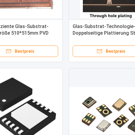
iziente Glas-Substrat-
Glas-Substrat-Technologie
Größe 510*515mm PVD
Doppelseitige Plattierung St
-600mm
und leicht zu warten
Bestpreis
Bestpreis