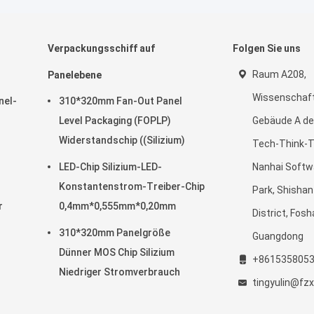
Verpackungsschiff auf
Folgen Sie uns
Raum A208,
Panelebene
Wissenschaf
nel-
310*320mm Fan-Out Panel
Level Packaging (FOPLP)
Gebäude A de
Widerstandschip ((Silizium)
Tech-Think-
LED-Chip Silizium-LED-
Nanhai Softw
Konstantenstrom-Treiber-Chip
Park, Shishan
r
0,4mm*0,555mm*0,20mm
District, Fosh
310*320mm Panelgröße
Guangdong
Dünner MOS Chip Silizium
+861535805
Niedriger Stromverbrauch
tingyulin@f