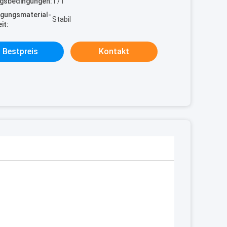
gsbedingungen:
T/T
gungsmaterial-
Stabil
it:
Bestpreis
Kontakt