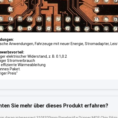
dungen:
rische Anwendungen, Fahrzeuge mit neuer Energie, Stromadapter, Leis
werbsvorteil:
ger elektrischer Widerstand, z. B. 0.1,0.2
riger Stromverbrauch
 effiziente Wärmeableitung
ünnes Paket.
iger Preis"
ten Sie mehr über dieses Produkt erfahren?
 bin daran interessiert 310*320mm Panelgröße Dünner MOS Chip Silizi