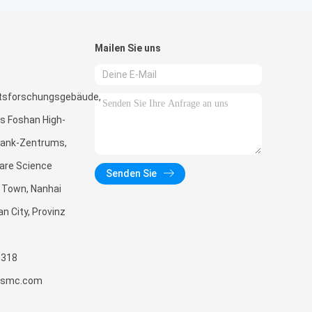
Mailen Sie uns
tsforschungsgebäude,
s Foshan High-
Tank-Zentrums,
are Science
Senden Sie
 Town, Nanhai
an City, Provinz
3318
zxsmc.com