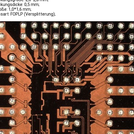
kungsdicke: 0,5 mm;
öße: 1,0*1,6 mm;
sart: FOPLP (Versplitterung);