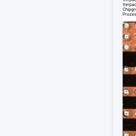
Verpac
Chipgr
Prozes