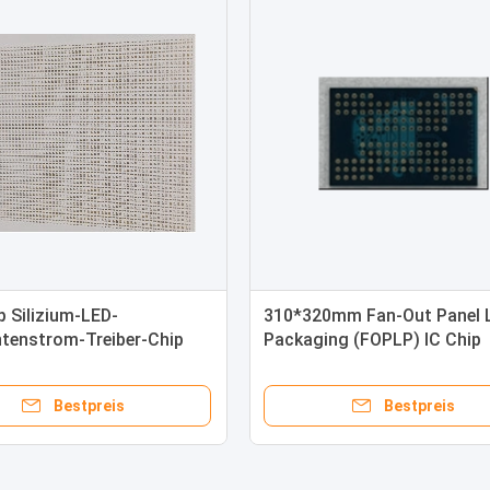
p Silizium-LED-
310*320mm Fan-Out Panel L
tenstrom-Treiber-Chip
Packaging (FOPLP) IC Chip
0,555mm*0,20mm
((Silizium)
Bestpreis
Bestpreis