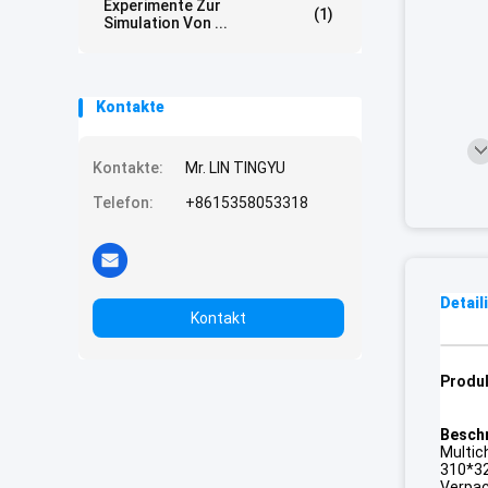
Experimente Zur
(1)
Simulation Von ...
Kontakte
Kontakte:
Mr. LIN TINGYU
Telefon:
+8615358053318
Detail
Kontakt
Produ
Besch
Multi
310*32
Verpac