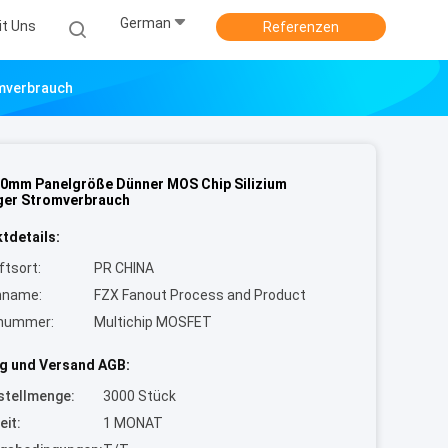
German
it Uns
Referenzen
omverbrauch
0mm Panelgröße Dünner MOS Chip Silizium
ger Stromverbrauch
tdetails:
ftsort:
PR CHINA
nname:
FZX Fanout Process and Product
lnummer:
Multichip MOSFET
g und Versand AGB:
stellmenge:
3000 Stück
eit:
1 MONAT