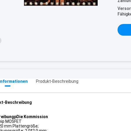
Zahlun
Versor
Fähigke
informationen
Produkt-Beschreibung
kt-Beschreibung
reibung
p
Die Kommission
chip MOSFET
0 mm Plattengröße;
kungsgröße: 2,0*2,0 mm;