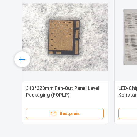
310*320mm Fan-Out Panel Level
LED-Chi
Packaging (FOPLP)
Konstan
Widerstandschip ((Silizium)
0,4mm*
Bestpreis