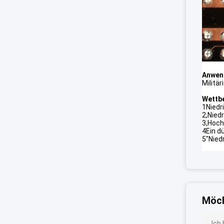
Anwen
Militä
Wettbe
1Niedri
2,Nied
3,Hoch
4Ein d
5"Niedr
Möch
Ich