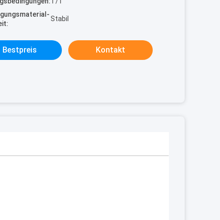
gsbedingungen:
T/T
gungsmaterial-
Stabil
it:
Bestpreis
Kontakt