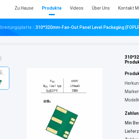
Zu Hause
Produkte
Videos
Über Uns
Kontakt M
breitungsplatte
310*320mm-Fan-Out Panel Level Packaging (FOPL
310*32
Produ
Produk
Herkun
Marke
Model
Zahlun
Min Be
Lieferz