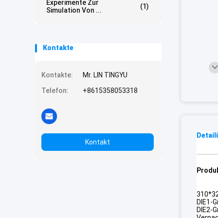
Experimente Zur
(1)
Simulation Von ...
Kontakte
Kontakte:
Mr. LIN TINGYU
Telefon:
+8615358053318
Detail
Kontakt
Produ
310*32
DIE1-G
DIE2-G
Verpa