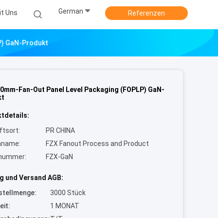
German
it Uns
Referenzen
P) GaN-Produkt
0mm-Fan-Out Panel Level Packaging (FOPLP) GaN-
kt
tdetails:
ftsort:
PR CHINA
nname:
FZX Fanout Process and Product
lnummer:
FZX-GaN
g und Versand AGB:
stellmenge:
3000 Stück
eit:
1 MONAT