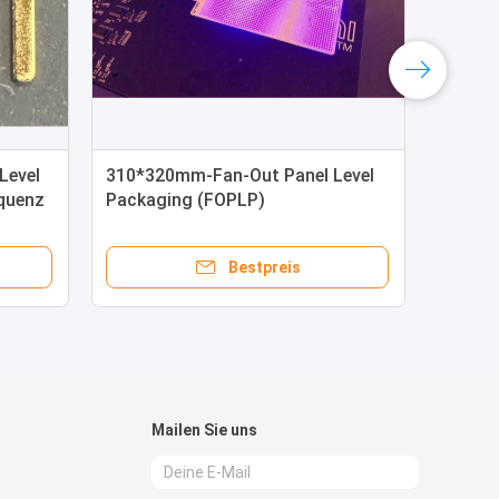
Level
310*320mm-Fan-Out Panel Level
quenz
Packaging (FOPLP)
CPO/Mini/Micro LED
Bestpreis
Mailen Sie uns