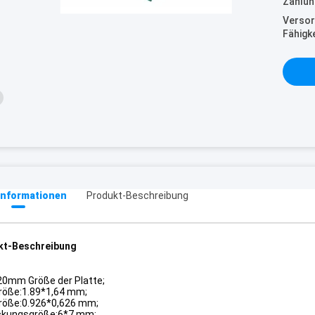
Zahlun
Versor
Fähigke
informationen
Produkt-Beschreibung
kt-Beschreibung
0mm Größe der Platte;
röße:1.89*1,64 mm;
röße:0.926*0,626 mm;
ckungsgröße:6*7 mm;