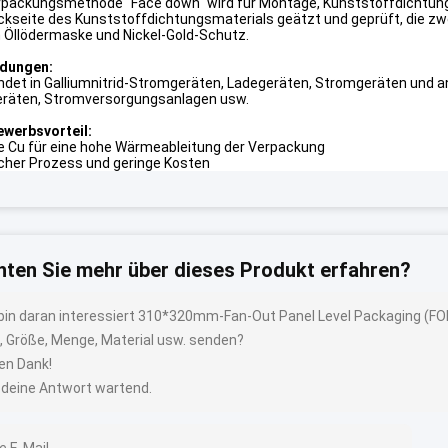
rpackungsmethode "Face down" wird für Montage, Kunststoffdichtun
ckseite des Kunststoffdichtungsmaterials geätzt und geprüft, die zw
 Öllödermaske und Nickel-Gold-Schutz.
dungen:
det in Galliumnitrid-Stromgeräten, Ladegeräten, Stromgeräten und a
räten, Stromversorgungsanlagen usw.
werbsvorteil:
ke Cu für eine hohe Wärmeableitung der Verpackung
cher Prozess und geringe Kosten
ten Sie mehr über dieses Produkt erfahren?
 bin daran interessiert 310*320mm-Fan-Out Panel Level Packaging (FO
, Größe, Menge, Material usw. senden?
len Dank!
 deine Antwort wartend.