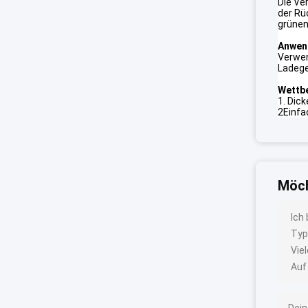
Die Ve
der Rü
grünen
Anwen
Verwen
Ladege
Wettbe
1. Dic
2Einfa
Möch
Ich
Typ
Vie
Auf