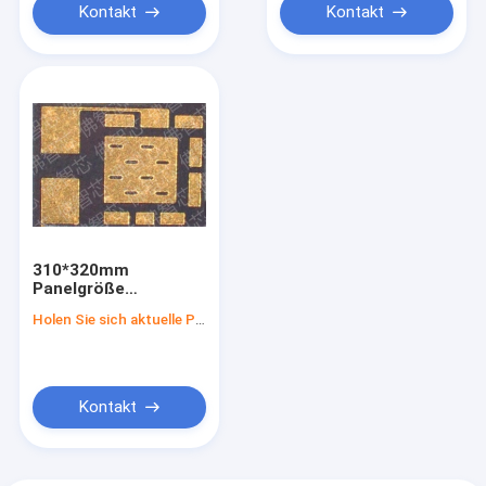
Kontakt
Kontakt
310*320mm
Panelgröße
Panelstufe QFN
Holen Sie sich aktuelle Preis
Niedriger elektrischer
Widerstand
Kontakt