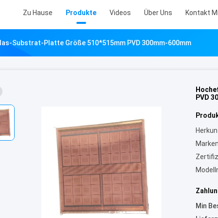
Zu Hause
Produkte
Videos
Über Uns
Kontakt M
 Glas-Substrat-Platte Größe 510*515mm PVD 300mm-600mm
Hochef
PVD 3
Produk
Herkun
Marke
Zertifi
Model
Zahlun
Min Be