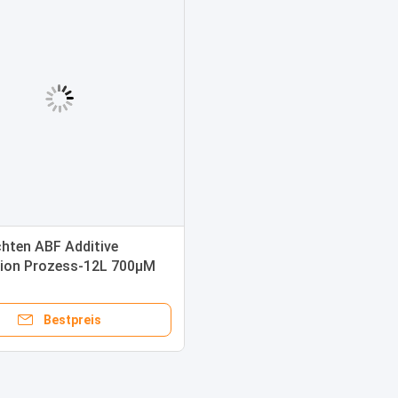
chten ABF Additive
ion Prozess-12L 700μM
ke
Bestpreis