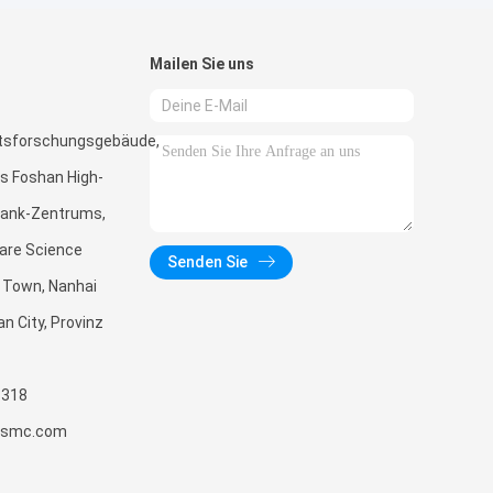
Mailen Sie uns
tsforschungsgebäude,
s Foshan High-
Tank-Zentrums,
are Science
Senden Sie
 Town, Nanhai
an City, Provinz
3318
zxsmc.com