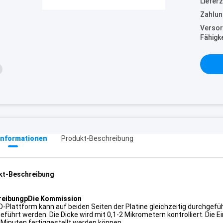
Lieferz
Zahlun
Versor
Fähigke
informationen
Produkt-Beschreibung
kt-Beschreibung
reibung
p
Die Kommission
D-Plattform kann auf beiden Seiten der Platine gleichzeitig durchge
führt werden. Die Dicke wird mit 0,1-2 Mikrometern kontrolliert. Die Ein
 Minuten fertiggestellt werden können.