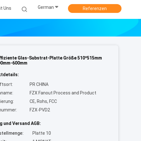
German
it Uns
Referenzen
fiziente Glas-Substrat-Platte Größe 510*515mm
00mm-600mm
tdetails:
ftsort:
PR CHINA
nname:
FZX Fanout Process and Product
zierung:
CE, Rohs, FCC
lnummer:
FZX-PVD2
g und Versand AGB:
stellmenge:
Platte 10