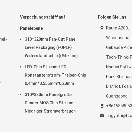
Verpackungsschiff auf
Folgen Sie uns
Raum A208,
Panelebene
Wissenschaf
nel-
310*320mm Fan-Out Panel
Level Packaging (FOPLP)
Gebäude A de
Widerstandschip ((Silizium)
Tech-Think-
LED-Chip Silizium-LED-
Nanhai Softw
Konstantenstrom-Treiber-Chip
Park, Shishan
r
0,4mm*0,555mm*0,20mm
District, Fosh
310*320mm Panelgröße
Guangdong
Dünner MOS Chip Silizium
+861535805
Niedriger Stromverbrauch
tingyulin@f