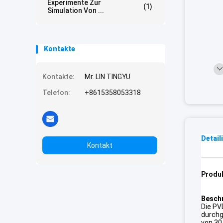
Experimente Zur
(1)
Simulation Von ...
Kontakte
Kontakte:
Mr. LIN TINGYU
Telefon:
+8615358053318
Detail
Kontakt
Produ
Besch
Die PV
durchge
von 30