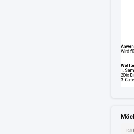
Anwen
Wird f
Wettbe
1. Sam
2Die Ei
3. Gut
Möch
Ich