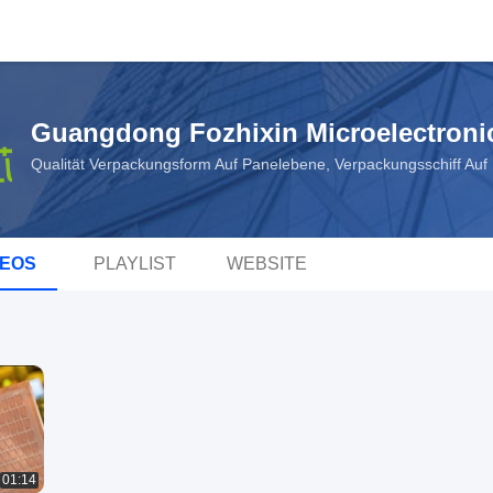
Guangdong Fozhixin Microelectronic
Qualität Verpackungsform Auf Panelebene, Verpackungsschiff Au
DEOS
PLAYLIST
WEBSITE
01:14